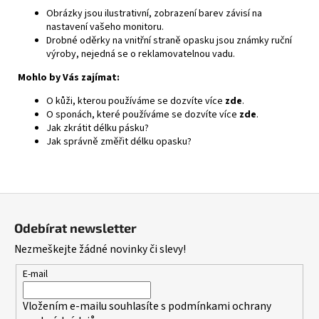
Obrázky jsou ilustrativní, zobrazení barev závisí na
nastavení vašeho monitoru.
Drobné oděrky na vnitřní straně opasku jsou známky ruční
výroby, nejedná se o reklamovatelnou vadu.
Mohlo by Vás zajímat:
O kůži, kterou používáme se dozvíte více
zde
.
O sponách, které používáme se dozvíte více
zde
.
Jak zkrátit délku pásku?
Jak správně změřit délku opasku?
Z
á
Odebírat newsletter
p
Nezmeškejte žádné novinky či slevy!
a
t
E-mail
í
Vložením e-mailu souhlasíte s
podmínkami ochrany