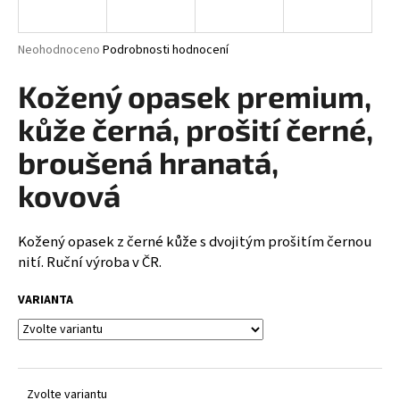
a
j
Průměrné
Neohodnoceno
Podrobnosti hodnocení
í
hodnocení
produktu
Kožený opasek premium,
t
je
?
0,0
kůže černá, prošití černé,
z
5
broušená hranatá,
hvězdiček.
kovová
HLEDAT
Kožený opasek z černé kůže s dvojitým prošitím černou
nití. Ruční výroba v ČR.
D
VARIANTA
o
p
o
r
u
Zvolte variantu