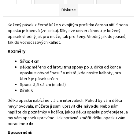
Diskuze
Kožený pásek z černé kůže s dvojitým prošitím černou nití. Spona
opasku je kovová (ze zinku). Díky své univerzálnosti je kožený
opasek vhodný jak pro muže, tak pro ženy. Vhodný jak do jeasnů,
tak do volnočasových kalhot.
Rozměry:
Šířka: 4 cm
Délka: měřeno od hrotu trnu spony po 3. dírku od konce
opasku = obvod "pasu" v místě, kde nosíte kalhoty, pro
které je pásek určen
Spona: 5,5 x 5 cm (matná)
Dírek: 6
Délku opasku nabízíme v 5 cm intervalech. Pokud by vám délka
nevyhovovala, můžete ji sami upravit
dle návodu
. Nebo nám
napište do poznámky v košíku, jakou délku opasku potřebujete, a
my vám opasek upravíme. Jak správně změřit délku opasku vám
poradíme
zde
.
Upozornění: