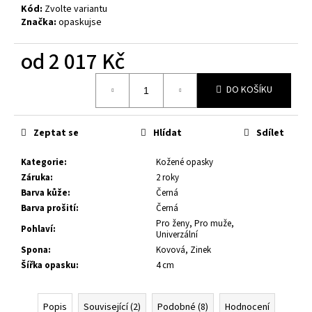
č
Kód:
Zvolte variantu
u
Značka:
opaskujse
j
e
od
2 017 Kč
m
e
Měrná
DO KOŠÍKU
cena:
KOŽENÝ
OPASEK,
Zeptat se
Hlídat
Sdílet
ČERNÁ
KŮŽE,
Kategorie
:
Kožené opasky
SPONA
BROUŠENÁ
Záruka
:
2 roky
HRANATÁ,
Barva kůže
:
Černá
KOVOVÁ
Barva prošití
:
Černá
1
Pro ženy, Pro muže,
Pohlaví
:
080
Univerzální
Kč
Spona
:
Kovová, Zinek
Šířka opasku
:
4 cm
Popis
Související (2)
Podobné (8)
Hodnocení