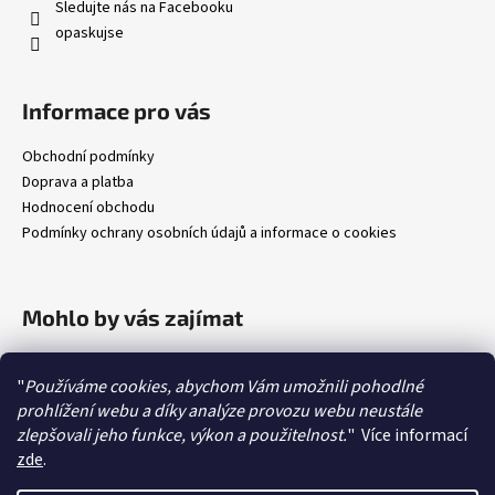
Sledujte nás na Facebooku
opaskujse
Informace pro vás
Obchodní podmínky
Doprava a platba
Hodnocení obchodu
Podmínky ochrany osobních údajů a informace o cookies
Mohlo by vás zajímat
Jak změřit délku opasku
"
Používáme cookies, abychom Vám umožnili pohodlné
Jak zkrátit opasek
prohlížení webu a díky analýze provozu webu neustále
Péče o kožené výrobky
zlepšovali jeho funkce, výkon a použitelnost.
"
Více informací
O kůžích
zde
.
O sponách