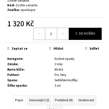
č
Zvolte variantu
Kód:
Zvolte variantu
u
Značka:
opaskujse
j
e
1 320 Kč
m
e
Měrná
DO KOŠÍKU
cena:
KOŽENÝ
OPASEK
Zeptat se
Hlídat
Sdílet
XXL,
ČERNÁ
KŮŽE,
Kategorie
:
Kožené opasky
SPONA
Záruka
:
2 roky
BROUŠENÁ
Barva kůže
:
Modrá
HRANATÁ,
KOVOVÁ
Pohlaví
:
Pro ženy
Spona
:
Sedlářské knoflíky
1
199
Šířka opasku
:
3 cm
Kč
Popis
Související (2)
Podobné (8)
Hodnocení