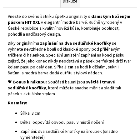
Diskuze
Vneste do svého šatníku špetku originality s
dámským koženým
páskem HIT XXL
v elegantní modré barvě. Ručně vyrobený v
České republice z kvalitní hovězí kůže, kombinuje odolnost,
pohodlí a nadčasový design.
Díky originálnímu
zapínání na dva sedlářské knoflíky
se
vyhnete nevzhledné bouli od klasické spony pod přiléhavým
tričkem či halenkou. Speciální umístění zapínání na konci pásku
zajistí, že jeho konec nikdy neodstává a pásek perfektně drží tvar
kolem pasu po celý den. Šířka
3 cm
se hodí k džínům, sukni i
šatům, a modrá barva dodá outfitu stylový nádech.
💝
Bonus k nákupu:
Součástí balení jsou
světlé i tmavé
sedlářské knoflíky
, které můžete snadno měnit a sladit tak
pásek s aktuálním stylem.
Rozměry:
Šířka: 3 cm
Délka: odpovídá obvodu pasu v místě nošení
Zapínání: dva sedlářské knoflíky na šroubek (snadno
vyměnitelné)