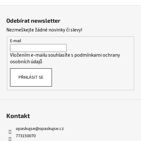
Z
á
Odebírat newsletter
p
Nezmeškejte žádné novinky či slevy!
a
t
E-mail
í
Vložením e-mailu souhlasíte s
podmínkami ochrany
osobních údajů
PŘIHLÁSIT SE
Kontakt
opaskujse
@
opaskujse.cz
773150070