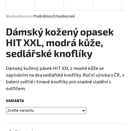
a
j
Průměrné
Neohodnoceno
Podrobnosti hodnocení
í
hodnocení
produktu
Dámský kožený opasek
t
je
?
0,0
HIT XXL, modrá kůže,
z
5
sedlářské knoflíky
hvězdiček.
Dámský kožený pásek HIT XXL z modré kůže se
HLEDAT
zapínáním na dva sedlářské knoflíky. Ruční výroba v ČR, v
balení světlé i tmavé knoflíky pro snadné sladění s
outfitem.
D
o
VARIANTA
p
o
r
u