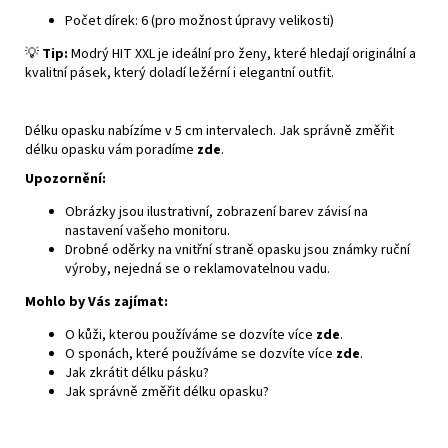
Počet dírek: 6 (pro možnost úpravy velikosti)
💡
Tip:
Modrý HIT XXL je ideální pro ženy, které hledají originální a
kvalitní pásek, který doladí ležérní i elegantní outfit.
Délku opasku nabízíme v 5 cm intervalech. Jak správně změřit
délku opasku vám poradíme
zde
.
Upozornění:
Obrázky jsou ilustrativní, zobrazení barev závisí na
nastavení vašeho monitoru.
Drobné oděrky na vnitřní straně opasku jsou známky ruční
výroby, nejedná se o reklamovatelnou vadu.
Mohlo by Vás zajímat:
O kůži, kterou používáme se dozvíte více
zde
.
O sponách, které používáme se dozvíte více
zde
.
Jak zkrátit délku pásku?
Jak správně změřit délku opasku?