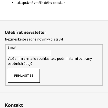
Jak správně změřit délku opasku?
Z
á
Odebírat newsletter
p
Nezmeškejte žádné novinky či slevy!
a
t
E-mail
í
Vložením e-mailu souhlasíte s
podmínkami ochrany
osobních údajů
PŘIHLÁSIT SE
Kontakt