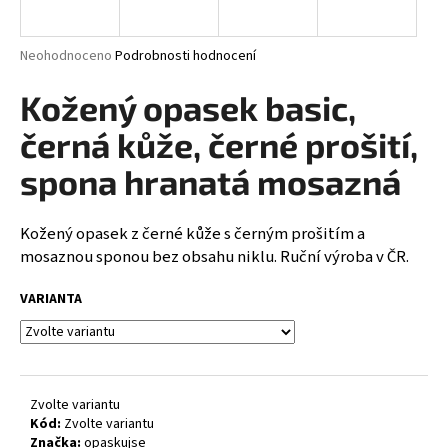
a
j
Průměrné
Neohodnoceno
Podrobnosti hodnocení
í
hodnocení
produktu
Kožený opasek basic,
t
je
?
0,0
černá kůže, černé prošití,
z
5
spona hranatá mosazná
hvězdiček.
Kožený opasek z černé kůže s černým prošitím a
HLEDAT
mosaznou sponou bez obsahu niklu. Ruční výroba v ČR.
VARIANTA
D
o
p
o
Zvolte variantu
r
Kód:
Zvolte variantu
u
Značka:
opaskujse