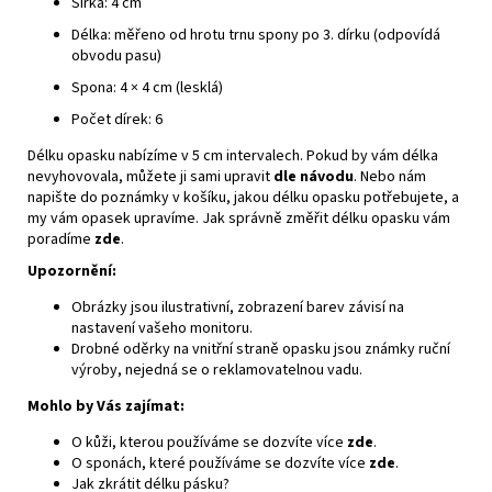
Šířka: 4 cm
Délka: měřeno od hrotu trnu spony po 3. dírku (odpovídá
obvodu pasu)
Spona: 4 × 4 cm (lesklá)
Počet dírek: 6
Délku opasku nabízíme v 5 cm intervalech. Pokud by vám délka
nevyhovovala, můžete ji sami upravit
dle návodu
. Nebo nám
napište do poznámky v košíku, jakou délku opasku potřebujete, a
my vám opasek upravíme. Jak správně změřit délku opasku vám
poradíme
zde
.
Upozornění:
Obrázky jsou ilustrativní, zobrazení barev závisí na
nastavení vašeho monitoru.
Drobné oděrky na vnitřní straně opasku jsou známky ruční
výroby, nejedná se o reklamovatelnou vadu.
Mohlo by Vás zajímat:
O kůži, kterou používáme se dozvíte více
zde
.
O sponách, které používáme se dozvíte více
zde
.
Jak zkrátit délku pásku?