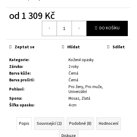
č
u
od
1 309 Kč
j
e
Měrná
m
DO KOŠÍKU
cena:
e
Zeptat se
Hlídat
Sdílet
KOŽENÝ
OPASEK,
Kategorie
:
Kožené opasky
ČERNÁ
Záruka
:
2 roky
KŮŽE,
SPONA
Barva kůže
:
Černá
BROUŠENÁ
Barva prošití
:
Černá
HRANATÁ,
Pro ženy, Pro muže,
KOVOVÁ
Pohlaví
:
Univerzální
1
Spona
:
Mosaz, Zlatá
080
Šířka opasku
:
4 cm
Kč
Popis
Související (2)
Podobné (8)
Hodnocení
Diskuze