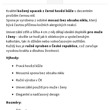
Kvalitní
kožený opasek z černé hovězí kůže
s decentním
prošitím černou nití.
Spona je vyrobena z odolné
mosazi bez obsahu niklu
, který
bývá častou příčinou kožních alergických reakcí.
Univerzální střih a šířka 4 cm z něj dělají ideální doplněk
pro muže
i ženy
– skvěle se hodí jak k oblekovým a společenským
kalhotám, tak i k džínům nebo volnočasovým outfitům.
Každý kus je
ručně vyroben v České republice
, což zaručuje
vysokou kvalitu a dlouhou životnost.
Výhody:
Pravá hovězí kůže
Mosazná spona bez obsahu niklu
Ruční výroba v ČR
Univerzální použití pro muže i ženy
Elegantní a nadčasový design
Rozměry: