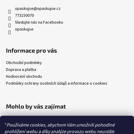
opaskujse
@
opaskujse.cz
773150070
Sledujte nás na Facebooku
opaskujse
Informace pro vás
Obchodní podmínky
Doprava a platba
Hodnocení obchodu
Podmínky ochrany osobních údajů a informace o cookies
Mohlo by vás zajímat
Jak změřit délku opasku
"
Používáme cookies, abychom Vám umožnili pohodlné
Jak zkrátit opasek
prohlížení webu a díky analýze provozu webu neustále