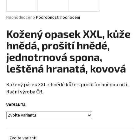
a
j
Průměrné
Neohodnoceno
Podrobnosti hodnocení
í
hodnocení
produktu
Kožený opasek XXL, kůže
t
je
?
0,0
hnědá, prošití hnědé,
z
5
jednotrnová spona,
hvězdiček.
leštěná hranatá, kovová
HLEDAT
Kožený pásek XXL z hnědé kůže s prošitím hnědou nití.
Ruční výroba ČR.
D
VARIANTA
o
p
o
r
u
Zvolte variantu