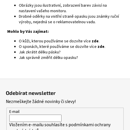
Obrázky jsou ilustrativní, zobrazení barev závisí na
nastavení vašeho monitoru.
Drobné oděrky na vnitřní straně opasku jsou známky ruční
výroby, nejedná se o reklamovatelnou vadu.
Mohlo by Vás zajímat:
O kůži, kterou používáme se dozvíte více
zde
.
O sponách, které používáme se dozvíte více
zde
.
Jak zkrátit délku pásku?
Jak správně změřit délku opasku?
Z
á
Odebírat newsletter
p
Nezmeškejte žádné novinky či slevy!
a
t
E-mail
í
Vložením e-mailu souhlasíte s
podmínkami ochrany