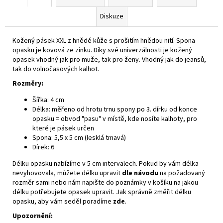
Diskuze
Kožený pásek XXL z hnědé kůže s prošitím hnědou nití. Spona
opasku je kovová ze zinku. Díky své univerzálnosti je kožený
opasek vhodný jak pro muže, tak pro ženy. Vhodný jak do jeansů,
tak do volnočasových kalhot.
Rozměry:
Šířka: 4 cm
Délka: měřeno od hrotu trnu spony po 3. dírku od konce
opasku = obvod "pasu" v místě, kde nosíte kalhoty, pro
které je pásek určen
Spona: 5,5 x 5 cm (lesklá tmavá)
Dírek: 6
Délku opasku nabízíme v 5 cm intervalech. Pokud by vám délka
nevyhovovala, můžete délku upravit
dle návodu
na požadovaný
rozměr sami nebo nám napište do poznámky v košíku na jakou
délku potřebujete opasek upravit. Jak správně změřit délku
opasku, aby vám seděl poradíme
zde
.
Upozornění: