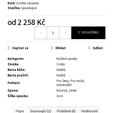
č
Kód:
Zvolte variantu
u
Značka:
opaskujse
j
e
od
2 258 Kč
m
e
Měrná
DO KOŠÍKU
cena:
KOŽENÝ
OPASEK,
Zeptat se
Hlídat
Sdílet
ČERNÁ
KŮŽE,
Kategorie
:
Kožené opasky
SPONA
BROUŠENÁ
Záruka
:
2 roky
HRANATÁ,
Barva kůže
:
Hnědá
KOVOVÁ
Barva prošití
:
Hnědá
1
Pro ženy, Pro muže,
Pohlaví
:
080
Univerzální
Kč
Spona
:
Kovová, Zinek
Šířka opasku
:
4 cm
Popis
Související (2)
Podobné (8)
Hodnocení