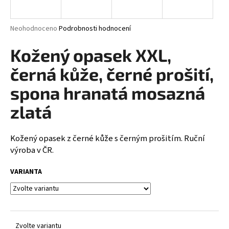
a
j
Průměrné
Neohodnoceno
Podrobnosti hodnocení
í
hodnocení
produktu
Kožený opasek XXL,
t
je
?
0,0
černá kůže, černé prošití,
z
5
spona hranatá mosazná
hvězdiček.
zlatá
HLEDAT
Kožený opasek z černé kůže s černým prošitím. Ruční
výroba v ČR.
D
VARIANTA
o
p
o
r
u
Zvolte variantu