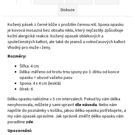
Diskuze
Kožený pásek z černé kůže s prošitím černou nití. Spona opasku
je kovová mosazná bez obsahu niklu, který nejčastěji způsobuje
kožní alergické reakce. Kožený opasek oblekových a
společenských kalhot, ale také do jeansů a volnočasových kalhot.
Vhodný pro muže i ženy.
Rozměry:
Šířka: 4 cm
Délka: měřeno od hrotu trnu spony po 3. dírku od konce
opasku = obvod vašeho pasu
Spona: 4 x 4 cm (lesklá)
Dírek: 6
Délku opasku nabízíme v 5 cm intervalech. Pokud by vám délka
nevyhovovala, můžete ji sami upravit
dle návodu
. Nebo nám
napište do poznámky v košíku, jakou délku opasku potřebujete, a
my vám opasek upravíme. Jak správně změřit délku opasku vám
poradíme
zde
.
Upozornění: