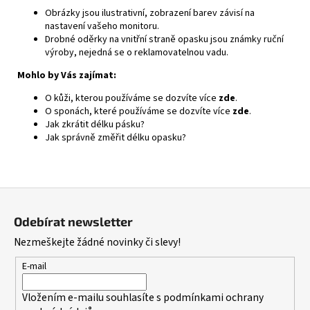
Obrázky jsou ilustrativní, zobrazení barev závisí na
nastavení vašeho monitoru.
Drobné oděrky na vnitřní straně opasku jsou známky ruční
výroby, nejedná se o reklamovatelnou vadu.
Mohlo by Vás zajímat:
O kůži, kterou používáme se dozvíte více
zde
.
O sponách, které používáme se dozvíte více
zde
.
Jak zkrátit délku pásku?
Jak správně změřit délku opasku?
Z
á
Odebírat newsletter
p
Nezmeškejte žádné novinky či slevy!
a
t
E-mail
í
Vložením e-mailu souhlasíte s
podmínkami ochrany