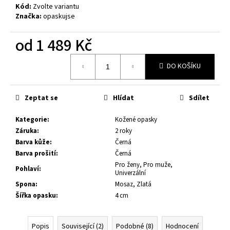
č
Kód:
Zvolte variantu
u
Značka:
opaskujse
j
e
od
1 489 Kč
m
e
Měrná
DO KOŠÍKU
cena:
KOŽENÝ
OPASEK,
Zeptat se
Hlídat
Sdílet
ČERNÁ
KŮŽE,
Kategorie
:
Kožené opasky
SPONA
BROUŠENÁ
Záruka
:
2 roky
HRANATÁ,
Barva kůže
:
Černá
KOVOVÁ
Barva prošití
:
Černá
1
Pro ženy, Pro muže,
Pohlaví
:
080
Univerzální
Kč
Spona
:
Mosaz, Zlatá
Šířka opasku
:
4 cm
Popis
Související (2)
Podobné (8)
Hodnocení