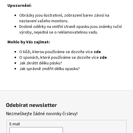
Upozornění:
Obrázky jsou ilustrativní, zobrazení barev závisí na
nastavení vašeho monitoru.
Drobné oděrky na vnitřní straně opasku jsou známky ruční
výroby, nejedná se o reklamovatelnou vadu.
Mohlo by Vás zajímat:
O kůži, kterou používáme se dozvíte více
zde
.
O sponách, které používáme se dozvíte více
zde
.
Jak zkrátit délku pásku?
Jak správně změřit délku opasku?
Z
á
Odebírat newsletter
p
Nezmeškejte žádné novinky či slevy!
a
t
E-mail
í