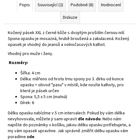
Popis
Související (2)
Podobné (8)
Hodnocení
Diskuze
Kožený pásek XXL z černé kůže s dvojitým prošitím černou nití.
Spona opasku je mosazná, hrubě broušená a zakulacená. Kožený
opasek je vhodný do jeansů a volnočasových kalhot.
Vhodný pro muže i ženy.
Rozměry:
Šířka: 4 cm
Délka: měřeno od hrotu trnu spony po 3. dírku od konce
opasku = obvod "pasu" v místě, kde nosíte kalhoty, pro
které je pásek určen
Spona: 5,5 x 5 cm (matná)
Dírek: 6
Délku opasku nabízíme v 5 cm intervalech. Pokud by vám délka
nevyhovovala, můžete ji sami upravit
dle návodu
. Nebo nám
napište do poznámky v košíku, jakou délku opasku potřebujete, a
my vám opasek upravíme. Jak správně změřit délku opasku vám
poradíme
zde
.