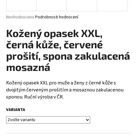
a
j
Průměrné
Neohodnoceno
Podrobnosti hodnocení
í
hodnocení
produktu
Kožený opasek XXL,
t
je
?
0,0
černá kůže, červené
z
5
prošití, spona zakulacená
hvězdiček.
mosazná
HLEDAT
Kožený opasek XXL pro muže a ženy z černé kůže s
dvojitým červeným prošitím a mosaznou zakulacenou
sponou. Ruční výroba v ČR.
D
o
VARIANTA
p
o
r
u