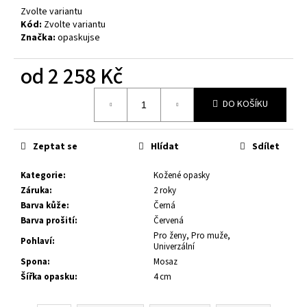
č
Zvolte variantu
u
Kód:
Zvolte variantu
j
Značka:
opaskujse
e
m
od
2 258 Kč
e
Měrná
DO KOŠÍKU
cena:
KOŽENÝ
OPASEK
XXL,
Zeptat se
Hlídat
Sdílet
ČERNÁ
KŮŽE,
SPONA
Kategorie
:
Kožené opasky
BROUŠENÁ
Záruka
:
2 roky
HRANATÁ,
Barva kůže
:
Černá
KOVOVÁ
Barva prošití
:
Červená
1
Pro ženy, Pro muže,
199
Pohlaví
:
Univerzální
Kč
Spona
:
Mosaz
Šířka opasku
:
4 cm