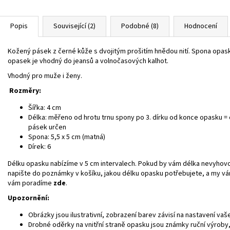
Popis
Související (2)
Podobné (8)
Hodnocení
Kožený pásek z černé kůže s dvojitým prošitím hnědou nití. Spona opa
opasek je vhodný do jeansů a volnočasových kalhot.
Vhodný pro muže i ženy.
Rozměry:
Šířka: 4 cm
Délka: měřeno od hrotu trnu spony po 3. dírku od konce opasku = 
pásek určen
Spona: 5,5 x 5 cm (matná)
Dírek: 6
Délku opasku nabízíme v 5 cm intervalech. Pokud by vám délka nevyhovo
napište do poznámky v košíku, jakou délku opasku potřebujete, a my v
vám poradíme
zde
.
Upozornění:
Obrázky jsou ilustrativní, zobrazení barev závisí na nastavení va
Drobné oděrky na vnitřní straně opasku jsou známky ruční výroby