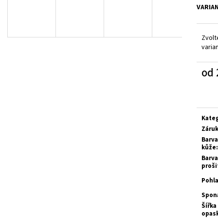
BROUŠENÁ HRANATÁ, KOVOVÁ
BROUŠENÁ HRANA
VARIA
1 080 Kč
1 199 Kč
Zvolt
varia
od
Měrn
cena:
Kate
Záru
Barva
kůže
:
Barva
proši
Pohla
Spon
Šířka
opas