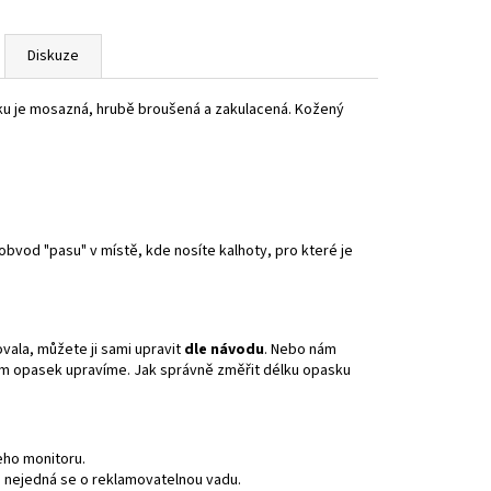
Diskuze
sku je mosazná, hrubě broušená a zakulacená. Kožený
obvod "pasu" v místě, kde nosíte kalhoty, pro které je
vala, můžete ji sami upravit
dle návodu
. Nebo nám
ám opasek upravíme. Jak správně změřit délku opasku
šeho monitoru.
, nejedná se o reklamovatelnou vadu.