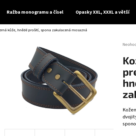
Ražba monogramu a čísel
Opasky XXL, XXXL a větší
rná kůže, hnědé prošití, spona zakulacená mosazná
Co potřebujete najít?
Průměr
Neoho
hodnoc
produk
HLEDAT
Ko
je
0,0
pr
z
5
hn
Doporučujeme
hvězdi
za
Kožen
dvoji
sponou
KOŽENÝ OPASEK, ČERNÁ KŮŽE, SPONA
KOŽENÝ OPASEK X