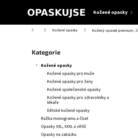
K
Přejít
na
o
Kožené opasky
obsah
Zpět
Zpět
š
do
do
í
Domů
Kožené opasky
Kožený opasek premium, če
obchodu
obchodu
k
P
o
Přeskočit
Kategorie
s
kategorie
t
Kožené opasky
r
Kožené opasky pro muže
a
Kožené opasky pro ženy
n
Kožené společenské opasky
n
Kožené opasky pro zdravotníky a
í
lékaře
p
Dětské kožené opasky
a
Ražba monogramu a čísel
n
Opasky XXL, XXXL a větší
RAŽBA MONOGRAMU
e
Opasky na zakázku