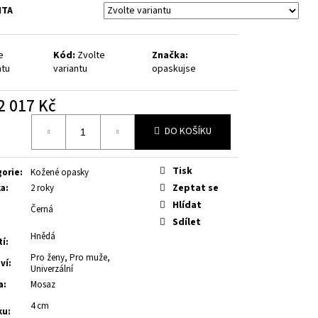
TÁ, KOVOVÁ
NTA
e
Kód:
Zvolte
Značka:
ntu
variantu
opaskujse
2 017 Kč
á
DO KOŠÍKU
Tisk
gorie
:
Kožené opasky
Zeptat se
ka
:
2 roky
Hlídat
Černá
Sdílet
Hnědá
tí
:
Pro ženy, Pro muže,
ví
:
Univerzální
a
:
Mosaz
4 cm
ku
: