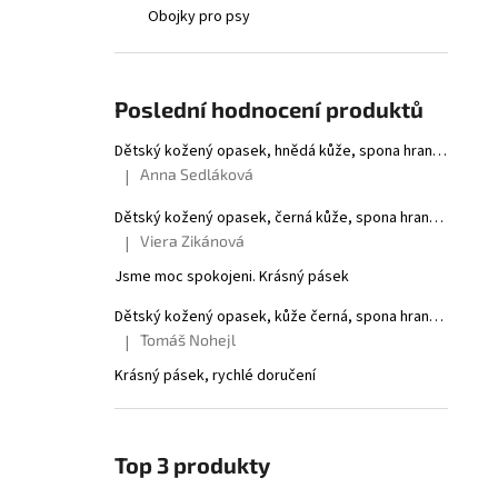
10 Kč
l
Obojky pro psy
Poslední hodnocení produktů
Dětský kožený opasek, hnědá kůže, spona hranatá leštěná, kovová
Anna Sedláková
|
Hodnocení produktu je 5 z 5 hvězdiček.
Dětský kožený opasek, černá kůže, spona hranatá leštěná, kovová
Viera Zikánová
|
Hodnocení produktu je 5 z 5 hvězdiček.
Jsme moc spokojeni. Krásný pásek
Dětský kožený opasek, kůže černá, spona hranatá leštěná, kovová
Tomáš Nohejl
|
Hodnocení produktu je 5 z 5 hvězdiček.
Krásný pásek, rychlé doručení
Top 3 produkty