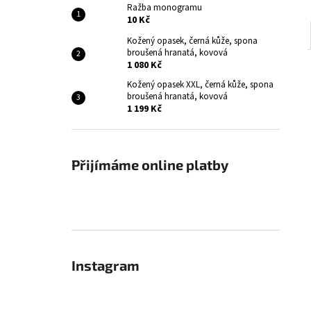
Ražba monogramu
10 Kč
Kožený opasek, černá kůže, spona
broušená hranatá, kovová
1 080 Kč
Kožený opasek XXL, černá kůže, spona
broušená hranatá, kovová
1 199 Kč
Přijímáme online platby
Instagram