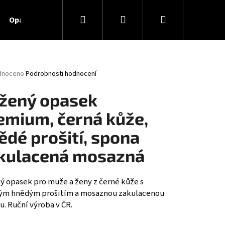
Hledat
Přihlášení
Nákupní
Opasky na zakázku
Obojky pro psy
Opasky na za
košík
né
dnoceno
Podrobnosti hodnocení
ení
tu
žený opasek
emium, černá kůže,
ědé prošití, spona
ček.
kulacená mosazná
ý opasek pro muže a ženy z černé kůže s
tým hnědým prošitím a mosaznou zakulacenou
. Ruční výroba v ČR.
XL, ČERNÁ KŮŽE, SPONA