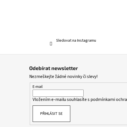
Sledovat na Instagramu
Z
á
Odebírat newsletter
p
Nezmeškejte žádné novinky či slevy!
a
t
E-mail
í
Vložením e-mailu souhlasíte s
podmínkami ochran
PŘIHLÁSIT SE