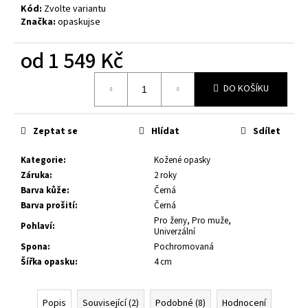
č
Kód:
Zvolte variantu
u
Značka:
opaskujse
j
e
od
1 549 Kč
m
e
Měrná
DO KOŠÍKU
cena:
RAŽBA
MONOGRAMU
Zeptat se
Hlídat
Sdílet
10
Kč
Kategorie
:
Kožené opasky
Záruka
:
2 roky
Barva kůže
:
Černá
Barva prošití
:
Černá
Pro ženy, Pro muže,
Pohlaví
:
Univerzální
Spona
:
Pochromovaná
Šířka opasku
:
4 cm
Popis
Související (2)
Podobné (8)
Hodnocení