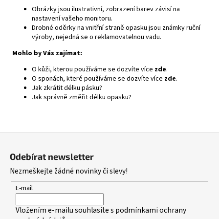
Obrázky jsou ilustrativní, zobrazení barev závisí na
nastavení vašeho monitoru.
Drobné oděrky na vnitřní straně opasku jsou známky ruční
výroby, nejedná se o reklamovatelnou vadu.
Mohlo by Vás zajímat:
O kůži, kterou používáme se dozvíte více
zde
.
O sponách, které používáme se dozvíte více
zde
.
Jak zkrátit délku pásku?
Jak správně změřit délku opasku?
Z
á
Odebírat newsletter
p
Nezmeškejte žádné novinky či slevy!
a
t
E-mail
í
Vložením e-mailu souhlasíte s
podmínkami ochrany