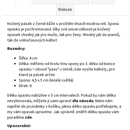
Diskuze
Kožený pásek z černé kůže s prošitím tmavě modrou nití. Spona
opasku je pochromovaná. Díky své univerzálnosti je kožený
opasek vhodný jak pro muže, tak pro ženy. Vhodný jak do jeansů,
tak do volnočasových kalhot.
Rozměry:
Šířka: 4 cm
Délka: měřeno od hrotu trnu spony po 3. dírku od konce
opasku = obvod "pasu" v místě, kde nosíte kalhoty, pro
které je pásek určen
Spona: 4,5 x 5 cm (lesklá světlá)
Dírek: 6
Délku opasku nabízíme v 5 cm intervalech. Pokud by vám délka
nevyhovovala, můžete ji sami upravit
dle návodu
. Nebo nám
napište do poznámky v košíku, jakou délku opasku potřebujete, a
my vám opasek upravíme. Jak správně změřit délku opasku vám
poradíme
zde
.
Upozornění: