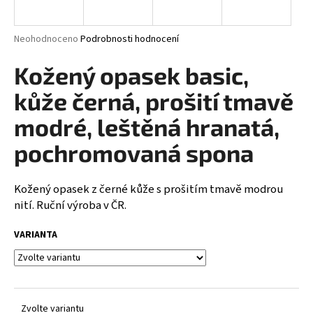
a
j
Průměrné
Neohodnoceno
Podrobnosti hodnocení
í
hodnocení
produktu
Kožený opasek basic,
t
je
?
0,0
kůže černá, prošití tmavě
z
5
modré, leštěná hranatá,
hvězdiček.
pochromovaná spona
HLEDAT
Kožený opasek z černé kůže s prošitím tmavě modrou
nití. Ruční výroba v ČR.
D
VARIANTA
o
p
o
r
u
Zvolte variantu