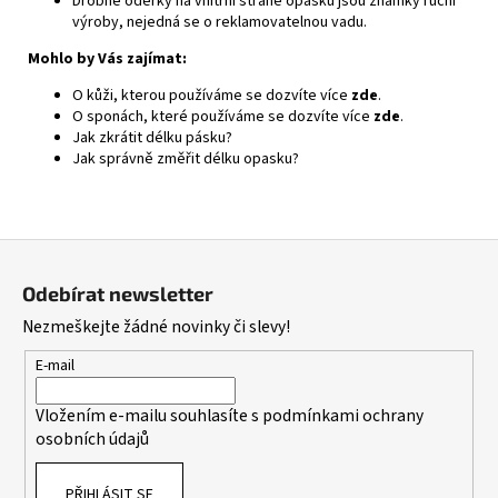
Drobné oděrky na vnitřní straně opasku jsou známky ruční
výroby, nejedná se o reklamovatelnou vadu.
Mohlo by Vás zajímat:
O kůži, kterou používáme se dozvíte více
zde
.
O sponách, které používáme se dozvíte více
zde
.
Jak zkrátit délku pásku?
Jak správně změřit délku opasku?
Z
á
Odebírat newsletter
p
Nezmeškejte žádné novinky či slevy!
a
t
E-mail
í
Vložením e-mailu souhlasíte s
podmínkami ochrany
osobních údajů
PŘIHLÁSIT SE