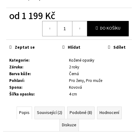
č
u
od
1 199 Kč
j
e
Měrná
m
DO KOŠÍKU
cena:
e
Zeptat se
Hlídat
Sdílet
RAŽBA
MONOGRAMU
Kategorie
:
Kožené opasky
10
Záruka
:
2 roky
Kč
Barva kůže
:
Černá
Pohlaví
:
Pro ženy, Pro muže
Spona
:
Kovová
Šířka opasku
:
4 cm
Popis
Související (2)
Podobné (8)
Hodnocení
Diskuze