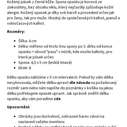
Kožený pásek z černé kůže. Spona opasku je kovová ze
zinkoslitiny, bez obsahu niklu, který nejčastěji způsobuje kožní
alergie. Kožený opasek je díky své barvě a provedení určen jak
pro ženy, tak pro muže. Vhodný do společenských kalhot, jeansů a
volnočasových kalhot.
Rozměry:
Šířka: 4 cm
Délka: měřeno od hrotu trnu spony po 3. dírku od konce
opasku = obvod "pasu" v místě, kde nosíte kalhoty, pro
které je pásek určen
Spona: 4,5 x 5 cm (lesklá tmavá)
Dírek: 6
Délku opasku nabízíme v 5 cm intervalech. Pokud by vám délka
nevyhovovala, můžete délku upravit
dle návodu
na požadovaný
rozměr sami nebo nám napište do poznámky v košíku na jakou
délku potřebujete opasek upravit. Jak správně změřit délku
opasku, aby vám poradíme
zde
.
Upozornění:
Obrázky jsou ilustrativní, zobrazení barev závisí na
nastavení vašeho monitoru.