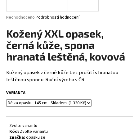
a
j
Průměrné
Neohodnoceno
Podrobnosti hodnocení
í
hodnocení
produktu
Kožený XXL opasek,
t
je
?
0,0
černá kůže, spona
z
5
hranatá leštěná, kovová
hvězdiček.
Kožený opasek z černé kůže bez prošití s hranatou
HLEDAT
leštěnou sponou. Ruční výroba v ČR.
VARIANTA
D
o
p
o
Zvolte variantu
r
Kód:
Zvolte variantu
u
Značka:
opaskujse