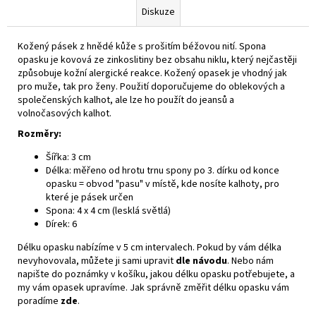
Diskuze
Kožený pásek z hnědé kůže s prošitím béžovou nití. Spona
opasku je kovová ze zinkoslitiny bez obsahu niklu, který nejčastěji
způsobuje kožní alergické reakce. Kožený opasek je vhodný jak
pro muže, tak pro ženy. Použití doporučujeme do oblekových a
společenských kalhot, ale lze ho použít do jeansů a
volnočasových kalhot.
Rozměry:
Šířka: 3 cm
Délka: měřeno od hrotu trnu spony po 3. dírku od konce
opasku = obvod "pasu" v místě, kde nosíte kalhoty, pro
které je pásek určen
Spona: 4 x 4 cm (lesklá světlá)
Dírek: 6
Délku opasku nabízíme v 5 cm intervalech. Pokud by vám délka
nevyhovovala, můžete ji sami upravit
dle návodu
. Nebo nám
napište do poznámky v košíku, jakou délku opasku potřebujete, a
my vám opasek upravíme. Jak správně změřit délku opasku vám
poradíme
zde
.