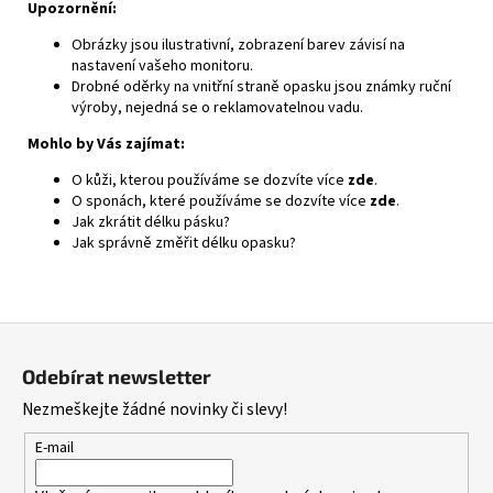
Upozornění:
Obrázky jsou ilustrativní, zobrazení barev závisí na
nastavení vašeho monitoru.
Drobné oděrky na vnitřní straně opasku jsou známky ruční
výroby, nejedná se o reklamovatelnou vadu.
Mohlo by Vás zajímat:
O kůži, kterou používáme se dozvíte více
zde
.
O sponách, které používáme se dozvíte více
zde
.
Jak zkrátit délku pásku?
Jak správně změřit délku opasku?
Z
á
Odebírat newsletter
p
Nezmeškejte žádné novinky či slevy!
a
t
E-mail
í