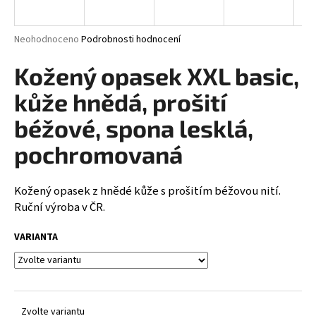
a
j
Průměrné
Neohodnoceno
Podrobnosti hodnocení
í
hodnocení
produktu
Kožený opasek XXL basic,
t
je
?
0,0
kůže hnědá, prošití
z
5
béžové, spona lesklá,
hvězdiček.
pochromovaná
HLEDAT
Kožený opasek z hnědé kůže s prošitím béžovou nití.
Ruční výroba v ČR.
D
VARIANTA
o
p
o
r
u
Zvolte variantu