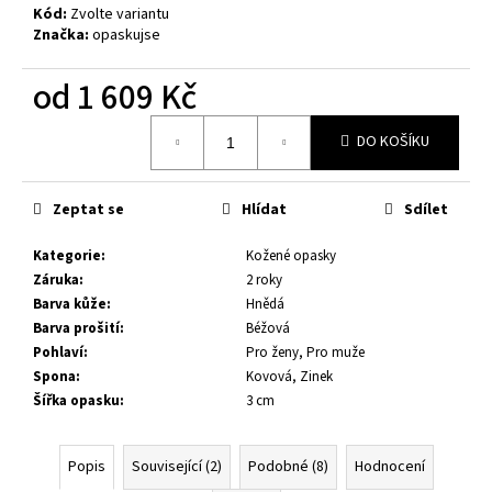
č
Kód:
Zvolte variantu
u
Značka:
opaskujse
j
e
od
1 609 Kč
m
e
Měrná
DO KOŠÍKU
cena:
KOŽENÝ
OPASEK
Zeptat se
Hlídat
Sdílet
XXL,
ČERNÁ
Kategorie
:
Kožené opasky
KŮŽE,
SPONA
Záruka
:
2 roky
BROUŠENÁ
Barva kůže
:
Hnědá
HRANATÁ,
Barva prošití
:
Béžová
KOVOVÁ
Pohlaví
:
Pro ženy, Pro muže
1
Spona
:
Kovová, Zinek
199
Šířka opasku
:
3 cm
Kč
Popis
Související (2)
Podobné (8)
Hodnocení