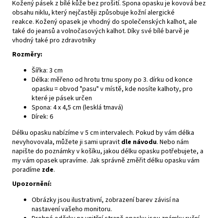
Kožený pásek z bílé kůže bez prošití. S
pona opasku je kovová bez
obsahu niklu, který nejčastěji způsobuje kožní alergické
reakce. Kožený opasek je vhodný do společenských kalhot, ale
také do jeansů a volnočasových kalhot. Díky své bílé barvě je
vhodný také pro zdravotníky
Rozměry:
Šířka: 3 cm
Délka: měřeno od hrotu trnu spony po 3. dírku od konce
opasku = obvod "pasu" v místě, kde nosíte kalhoty, pro
které je pásek určen
Spona:
4 x 4,5 cm (lesklá tmavá)
Dírek: 6
Délku opasku nabízíme v 5 cm intervalech. Pokud by vám délka
nevyhovovala, můžete ji sami upravit
dle návodu
. Nebo nám
napište do poznámky v košíku, jakou délku opasku potřebujete, a
my vám opasek upravíme. Jak správně změřit délku opasku vám
poradíme
zde
.
Upozornění:
Obrázky jsou ilustrativní, zobrazení barev závisí na
nastavení vašeho monitoru.