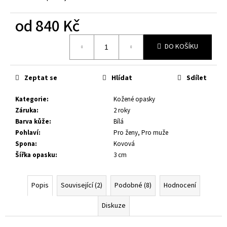
č
u
od
840 Kč
j
e
Měrná
m
DO KOŠÍKU
cena:
e
Zeptat se
Hlídat
Sdílet
KOŽENÝ
OPASEK
Kategorie
:
Kožené opasky
XXL,
Záruka
:
2 roky
ČERNÁ
KŮŽE,
Barva kůže
:
Bílá
SPONA
Pohlaví
:
Pro ženy, Pro muže
BROUŠENÁ
Spona
:
Kovová
HRANATÁ,
KOVOVÁ
Šířka opasku
:
3 cm
1
199
Popis
Související (2)
Podobné (8)
Hodnocení
Kč
Diskuze