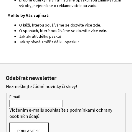
Drobné oděrky na vnitřní straně opasku jsou známky ruční
výroby, nejedná se o reklamovatelnou vadu.
Mohlo by Vás zajímat:
O kůži, kterou používáme se dozvíte více
zde
.
O sponách, které používáme se dozvíte více
zde
.
Jak zkrátit délku pásku?
Jak správně změřit délku opasku?
Z
á
Odebírat newsletter
p
Nezmeškejte žádné novinky či slevy!
a
t
E-mail
í
Vložením e-mailu souhlasíte s
podmínkami ochrany
osobních údajů
PŘIHLÁSIT SE