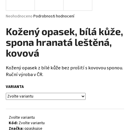
a
j
Průměrné
Neohodnoceno
Podrobnosti hodnocení
í
hodnocení
produktu
Kožený opasek, bílá kůže,
t
je
?
0,0
spona hranatá leštěná,
z
5
kovová
hvězdiček.
Kožený opasek z bílé kůže bez prošití s kovovou sponou.
HLEDAT
Ruční výroba v ČR.
VARIANTA
D
o
p
o
Zvolte variantu
r
Kód:
Zvolte variantu
u
Značka:
opaskujse