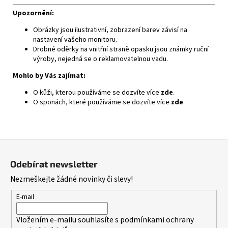
Upozornění:
Obrázky jsou ilustrativní, zobrazení barev závisí na
nastavení vašeho monitoru.
Drobné oděrky na vnitřní straně opasku jsou známky ruční
výroby, nejedná se o reklamovatelnou vadu.
Mohlo by Vás zajímat:
O kůži, kterou používáme se dozvíte více
zde
.
O sponách, které používáme se dozvíte více
zde
.
Z
á
Odebírat newsletter
p
Nezmeškejte žádné novinky či slevy!
a
t
E-mail
í
Vložením e-mailu souhlasíte s
podmínkami ochrany