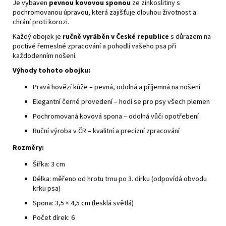
Je vybaven
pevnou kovovou sponou
ze zinkoslitiny s
pochromovanou úpravou, která zajišťuje dlouhou životnost a
chrání proti korozi.
Každý obojek je
ručně vyráběn v České republice
s důrazem na
poctivé řemeslné zpracování a pohodlí vašeho psa při
každodenním nošení.
Výhody tohoto obojku:
Pravá hovězí kůže – pevná, odolná a příjemná na nošení
Elegantní černé provedení – hodí se pro psy všech plemen
Pochromovaná kovová spona – odolná vůči opotřebení
Ruční výroba v ČR – kvalitní a precizní zpracování
Rozměry:
Šířka: 3 cm
Délka: měřeno od hrotu trnu po 3. dírku (odpovídá obvodu
krku psa)
Spona: 3,5 × 4,5 cm (lesklá světlá)
Počet dírek: 6