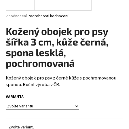
a
j
Průměrné
2 hodnocení
Podrobnosti hodnocení
í
hodnocení
produktu
Kožený obojek pro psy
t
je
?
5,0
šířka 3 cm, kůže černá,
z
5
spona lesklá,
hvězdiček.
pochromovaná
HLEDAT
Kožený obojek pro psy z černé kůže s pochromovanou
sponou. Ruční výroba v ČR.
D
VARIANTA
o
p
o
r
u
Zvolte variantu