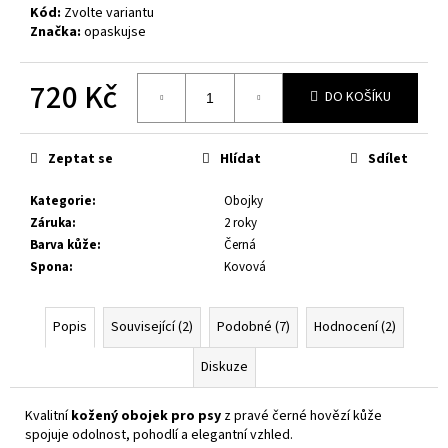
č
Kód:
Zvolte variantu
u
Značka:
opaskujse
j
e
720 Kč
m
DO KOŠÍKU
e
Měrná
cena:
Zeptat se
Hlídat
Sdílet
RAŽBA
MONOGRAMU
Kategorie
:
Obojky
10
Záruka
:
2 roky
Kč
Barva kůže
:
Černá
Spona
:
Kovová
Popis
Související (2)
Podobné (7)
Hodnocení (2)
Diskuze
Kvalitní
kožený obojek pro psy
z pravé černé hovězí kůže
spojuje odolnost, pohodlí a elegantní vzhled.