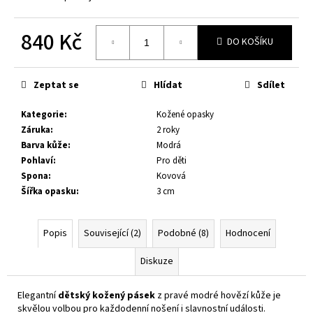
č
u
j
840 Kč
DO KOŠÍKU
e
Měrná
m
cena:
e
Zeptat se
Hlídat
Sdílet
Kategorie
:
Kožené opasky
RAŽBA
Záruka
:
2 roky
MONOGRAMU
Barva kůže
:
Modrá
10
Pohlaví
:
Pro děti
Kč
Spona
:
Kovová
Šířka opasku
:
3 cm
Popis
Související (2)
Podobné (8)
Hodnocení
Diskuze
Elegantní
dětský kožený pásek
z pravé modré hovězí kůže je
skvělou volbou pro každodenní nošení i slavnostní události.