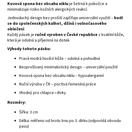
Kovová spona bez obsahu niklu
je šetrná k pokožce a
minimalizuje riziko kožních alergických reakcí.
Jednoduchý design bez prošití zajišťuje univerzální využití –
hodí
se do společenských kalhot, džínů i volnočasového
oblečení
.
Každý pásek je
ručně vyroben v České republice
z kvalitní kůže,
která je odolná a příjemná na dotek.
Výhody tohoto pásku:
Pravá modrá hovězí kůže – odolná a pohodlná
Bezprošívaný minimalistický design – univerzální použití
Kovová spona bez obsahu niklu – hypoalergenní
Ruční výroba v ČR – poctivá řemeslná práce
Vhodný pro chlapce i dívky
Rozměry:
Šířka: 3 cm
Délka: měřeno od hrotu trnu po 3. dírku (odpovídá obvodu
pasu)