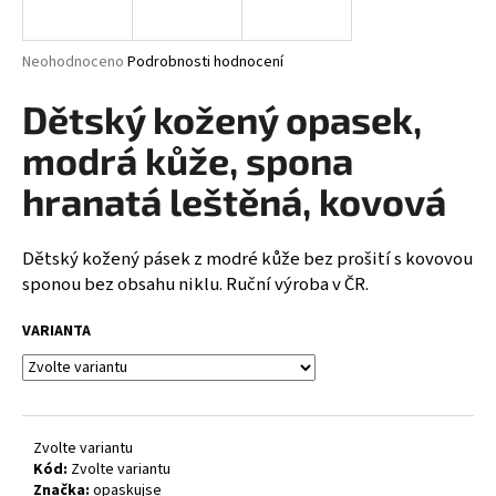
a
j
Průměrné
Neohodnoceno
Podrobnosti hodnocení
í
hodnocení
produktu
Dětský kožený opasek,
t
je
?
0,0
modrá kůže, spona
z
5
hranatá leštěná, kovová
hvězdiček.
Dětský kožený pásek z modré kůže bez prošití s kovovou
HLEDAT
sponou bez obsahu niklu. Ruční výroba v ČR.
VARIANTA
D
o
p
o
Zvolte variantu
r
Kód:
Zvolte variantu
u
Značka:
opaskujse