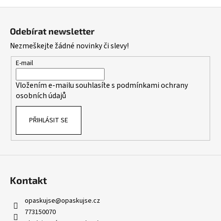
Z
á
Odebírat newsletter
p
Nezmeškejte žádné novinky či slevy!
a
t
E-mail
í
Vložením e-mailu souhlasíte s
podmínkami ochrany
osobních údajů
PŘIHLÁSIT SE
Kontakt
opaskujse
@
opaskujse.cz
773150070