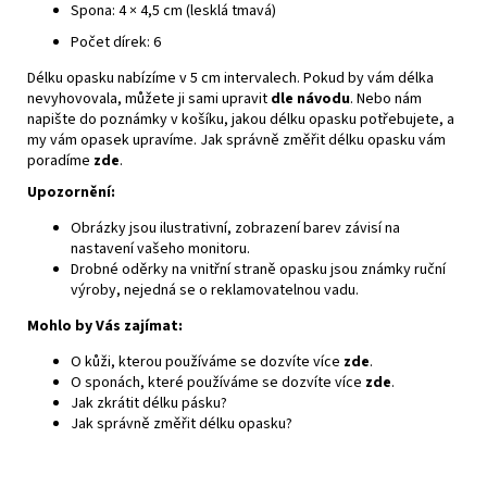
Spona: 4 × 4,5 cm (lesklá tmavá)
Počet dírek: 6
Délku opasku nabízíme v 5 cm intervalech. Pokud by vám délka
nevyhovovala, můžete ji sami upravit
dle návodu
. Nebo nám
napište do poznámky v košíku, jakou délku opasku potřebujete, a
my vám opasek upravíme. Jak správně změřit délku opasku vám
poradíme
zde
.
Upozornění:
Obrázky jsou ilustrativní, zobrazení barev závisí na
nastavení vašeho monitoru.
Drobné oděrky na vnitřní straně opasku jsou známky ruční
výroby, nejedná se o reklamovatelnou vadu.
Mohlo by Vás zajímat:
O kůži, kterou používáme se dozvíte více
zde
.
O sponách, které používáme se dozvíte více
zde
.
Jak zkrátit délku pásku?
Jak správně změřit délku opasku?