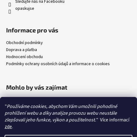
Sledujte nás na Facebooku
opaskujse
Informace pro vás
Obchodní podmínky
Doprava a platba
Hodnocení obchodu
Podmínky ochrany osobních údajů a informace o cookies
Mohlo by vás zajímat
Jak změřit délku opasku
"
Používáme cookies, abychom Vám umožnili pohodlné
Jak zkrátit opasek
prohlížení webu a díky analýze provozu webu neustále
Péče o kožené výrobky
zlepšovali jeho funkce, výkon a použitelnost.
"
Více informací
O kůžích
zde
.
O sponách