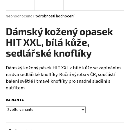
a
j
Průměrné
Neohodnoceno
Podrobnosti hodnocení
í
hodnocení
produktu
Dámský kožený opasek
t
je
?
0,0
HIT XXL, bílá kůže,
z
5
sedlářské knoflíky
hvězdiček.
Dámský kožený pásek HIT XXL z bílé kůže se zapínáním
HLEDAT
na dva sedlářské knoflíky. Ruční výroba v ČR, součástí
balení světlé i tmavé knoflíky pro snadné sladění s
outfitem.
D
o
VARIANTA
p
o
r
u