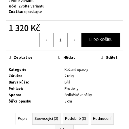
č
Zvolte variantu
Kód:
Zvolte variantu
u
Značka:
opaskujse
j
e
1 320 Kč
m
e
Měrná
DO KOŠÍKU
cena:
KOŽENÝ
OPASEK
Zeptat se
Hlídat
Sdílet
XXL,
ČERNÁ
KŮŽE,
Kategorie
:
Kožené opasky
SPONA
Záruka
:
2 roky
BROUŠENÁ
Barva kůže
:
Bílá
HRANATÁ,
KOVOVÁ
Pohlaví
:
Pro ženy
Spona
:
Sedlářské knoflíky
1
199
Šířka opasku
:
3 cm
Kč
Popis
Související (2)
Podobné (8)
Hodnocení