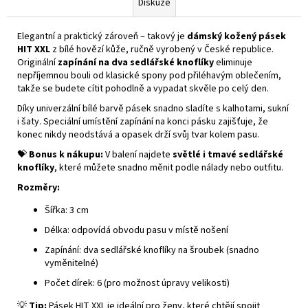
Diskuze
Elegantní a praktický zároveň – takový je
dámský kožený pásek
HIT XXL
z bílé hovězí kůže, ručně vyrobený v České republice.
Originální
zapínání na dva sedlářské knoflíky
eliminuje
nepříjemnou bouli od klasické spony pod přiléhavým oblečením,
takže se budete cítit pohodlně a vypadat skvěle po celý den.
Díky univerzální bílé barvě pásek snadno sladíte s kalhotami, sukní
i šaty. Speciální umístění zapínání na konci pásku zajišťuje, že
konec nikdy neodstává a opasek drží svůj tvar kolem pasu.
💝
Bonus k nákupu:
V balení najdete
světlé i tmavé sedlářské
knoflíky
, které můžete snadno měnit podle nálady nebo outfitu.
Rozměry:
Šířka: 3 cm
Délka: odpovídá obvodu pasu v místě nošení
Zapínání: dva sedlářské knoflíky na šroubek (snadno
vyměnitelné)
Počet dírek: 6 (pro možnost úpravy velikosti)
💡
Tip:
Pásek HIT XXL je ideální pro ženy, které chtějí spojit