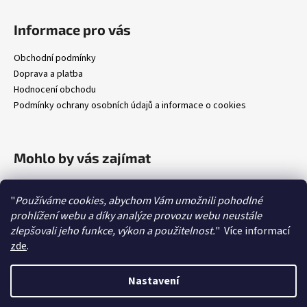
Informace pro vás
Obchodní podmínky
Doprava a platba
Hodnocení obchodu
Podmínky ochrany osobních údajů a informace o cookies
Mohlo by vás zajímat
Jak změřit délku opasku
"
Používáme cookies, abychom Vám umožnili pohodlné
Jak zkrátit opasek
prohlížení webu a díky analýze provozu webu neustále
Péče o kožené výrobky
zlepšovali jeho funkce, výkon a použitelnost.
"
Více informací
O kůžích
zde
.
O sponách
Nastavení
Vytvořil Shoptet