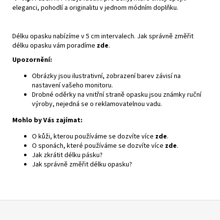
eleganci, pohodlí a originalitu v jednom módním doplňku.
Délku opasku nabízíme v 5 cm intervalech. Jak správně změřit
délku opasku vám poradíme
zde
.
Upozornění:
Obrázky jsou ilustrativní, zobrazení barev závisí na
nastavení vašeho monitoru.
Drobné oděrky na vnitřní straně opasku jsou známky ruční
výroby, nejedná se o reklamovatelnou vadu.
Mohlo by Vás zajímat:
O kůži, kterou používáme se dozvíte více
zde
.
O sponách, které používáme se dozvíte více
zde
.
Jak zkrátit délku pásku?
Jak správně změřit délku opasku?
Z
á