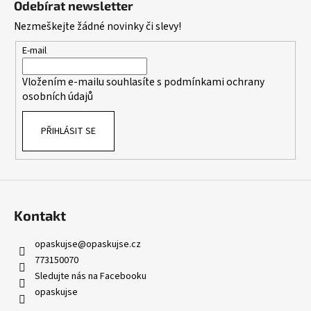
Odebírat newsletter
p
Nezmeškejte žádné novinky či slevy!
a
t
E-mail
í
Vložením e-mailu souhlasíte s
podmínkami ochrany
osobních údajů
PŘIHLÁSIT SE
Kontakt
opaskujse
@
opaskujse.cz
773150070
Sledujte nás na Facebooku
opaskujse